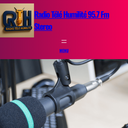
Aller
au
Radio Télé Humilité 95.7 Fm
contenu
Stereo
MENU